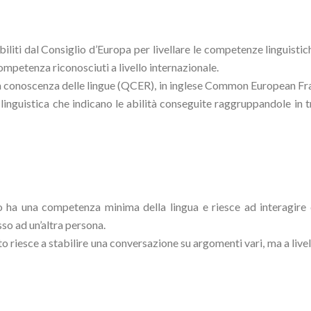
abiliti dal Consiglio d’Europa per livellare le competenze linguistic
competenza riconosciuti a livello internazionale.
a conoscenza delle lingue (QCER), in inglese Common European F
za linguistica che indicano le abilità conseguite raggruppandole i
to ha una competenza minima della lingua e riesce ad interagire c
sso ad un’altra persona.
ato riesce a stabilire una conversazione su argomenti vari, ma a liv