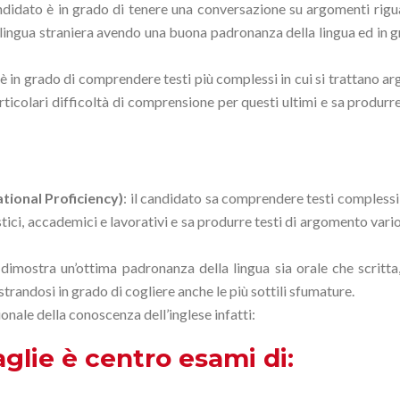
andidato è in grado di tenere una conversazione su argomenti riguar
lingua straniera avendo una buona padronanza della lingua ed in gra
o è in grado di comprendere testi più complessi in cui si trattano ar
articolari difficoltà di comprensione per questi ultimi e sa prod
tional Proficiency)
: il candidato sa comprendere testi complessi 
tici, accademici e lavorativi e sa produrre testi di argomento var
o dimostra un’ottima padronanza della lingua sia orale che scrit
andosi in grado di cogliere anche le più sottili sfumature.
onale della conoscenza dell’inglese infatti:
aglie è centro esami di: