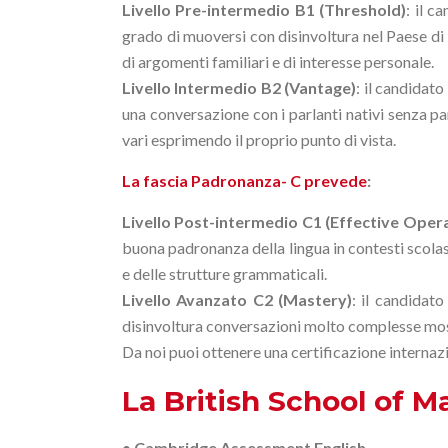
Livello Pre-intermedio B1 (Threshold)
: il c
grado di muoversi con disinvoltura nel Paese di 
di argomenti familiari e di interesse personale.
Livello Intermedio B2 (Vantage)
: il candidat
una conversazione con i parlanti nativi senza p
vari esprimendo il proprio punto di vista.
La fascia Padronanza- C prevede
:
Livello Post-intermedio C1 (Effective Opera
buona padronanza della lingua in contesti scolas
e delle strutture grammaticali.
Livello Avanzato C2 (Mastery)
: il candidat
disinvoltura conversazioni molto complesse mostr
Da noi puoi ottenere una certificazione internazi
La British School of M
• Cambridge Assessment English