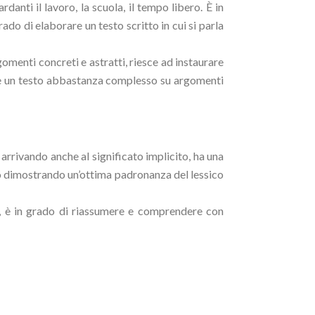
danti il lavoro, la scuola, il tempo libero. È in
do di elaborare un testo scritto in cui si parla
gomenti concreti e astratti, riesce ad instaurare
urre un testo abbastanza complesso su argomenti
arrivando anche al significato implicito, ha una
io dimostrando un’ottima padronanza del lessico
ta, è in grado di riassumere e comprendere con