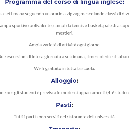
Programma del corso di lingua inglese:
ni a settimana seguendo un orario a zigzag mescolando classi di dive
 campo sportivo polivalente, campi da tennis e basket, palestra coper
mestieri.
Ampia varietà di attività ogni giorno.
ue escursioni di intera giornata a settimana, il mercoledì e il sabat
Wi-fi gratuito in tutta la scuola.
Alloggio
:
ne per gli studenti è prevista in moderni appartamenti (4-6 studen
Pasti
:
Tutti i parti sono serviti nel ristorante dell’università.
Trasporto
: