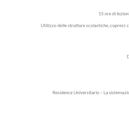
15 ore di lezio
Utilizzo delle strutture scolastiche, copresi:
D
Residence Universitario – La sistemazio